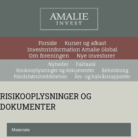
Forside
Kurser og afkast
Investorinformation Amalie Global
Om foreningen
Nye investorer
Nyheder
Faktaark
Risikooplysninger og dokumenter
Beholdning
Fondsbørsmeddelelser
Års- og halvårsrapporter
RISIKOOPLYSNINGER OG
DOKUMENTER